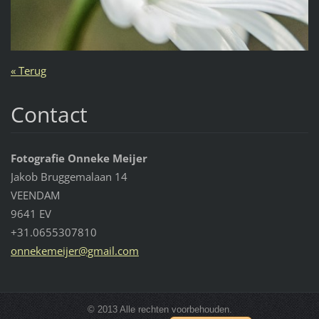
« Terug
Contact
Fotografie Onneke Meijer
Jakob Bruggemalaan 14
VEENDAM
9641 EV
+31.0655307810
onnekeme
ijer@gma
il.com
© 2013 Alle rechten voorbehouden.