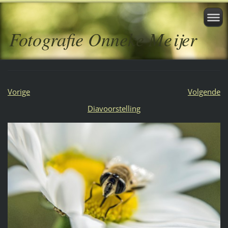
Fotografie Onneke Meijer
Vorige
Volgende
Diavoorstelling