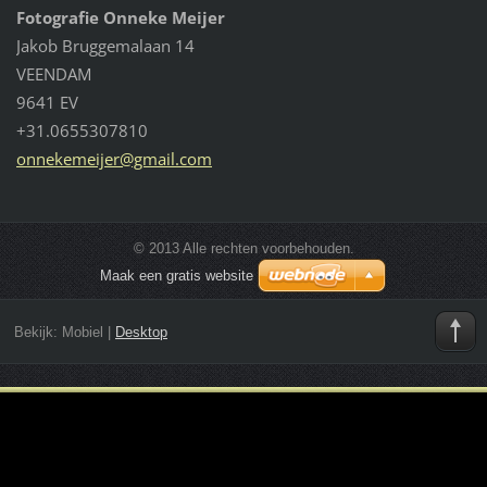
Fotografie Onneke Meijer
Jakob Bruggemalaan 14
VEENDAM
9641 EV
+31.0655307810
onnekeme
ijer@gma
il.com
© 2013 Alle rechten voorbehouden.
Maak een gratis website
Bekijk:
Mobiel
|
Desktop