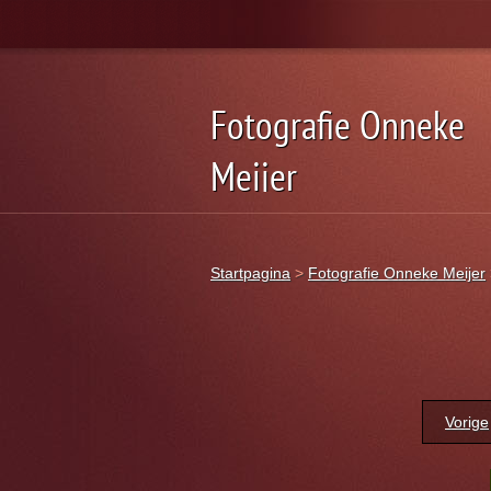
Fotografie Onneke
Meijer
Startpagina
>
Fotografie Onneke Meijer
Vorige