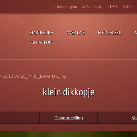
Homepagina
Site map
RSS
Print
STARTPAGINA
OVER ONS
FOTOGALERIJ
CONTACT ONS
>
2013 08 10_7488_bewerkt-1.jpg
klein dikkopje
Diavoorstelling
Vo