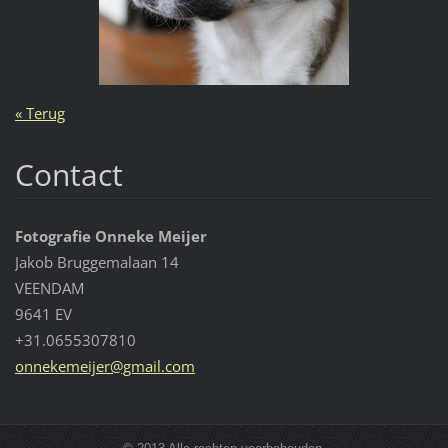
« Terug
Contact
Fotografie Onneke Meijer
Jakob Bruggemalaan 14
VEENDAM
9641 EV
+31.0655307810
onnekeme
ijer@gma
il.com