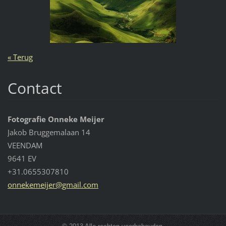
« Terug
Contact
Fotografie Onneke Meijer
Jakob Bruggemalaan 14
VEENDAM
9641 EV
+31.0655307810
onnekeme
ijer@gma
il.com